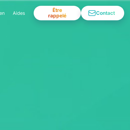
Être
Contact
ien
Aides
rappelé