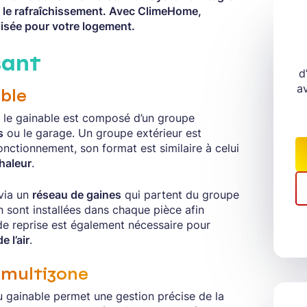
et le rafraîchissement. Avec ClimeHome,
lisée pour votre logement.
sant
d
a
able
 le gainable est composé d’un groupe
s
ou le garage. Un groupe extérieur est
nctionnement, son format est similaire à celui
haleur
.
 via un
réseau de gaines
qui partent du groupe
ion sont installées dans chaque pièce afin
e de reprise est également nécessaire pour
 l’air
.
r multizone
 gainable permet une gestion précise de la