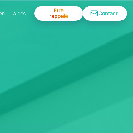
Être
Contact
ien
Aides
rappelé