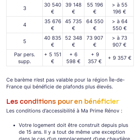
30 540
39 148
55 196
> à 55
3
€
€
€
196 €
35 676
45 735
64 550
> à 64
4
€
€
€
550 €
40 835
52 348
73 907
> à 73
5
€
€
€
907 €
Par pers.
+ 5 151
+ 6
+ 9
+ 9 357 €
supp.
€
598 €
357 €
Ce barème n’est pas valable pour la région Île-de-
France qui bénéficie de plafonds plus élevés.
Les conditions pour en bénéficier
Les conditions d’accessibilité à Ma Prime Rénov :
Votre logement doit être construit depuis plus
de 15 ans. II y a tout de même une exception
dans le cas d’un remplacement d’une chaudière