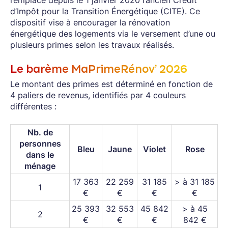
remplace depuis le 1 janvier 2020 l’ancien Crédit
d’Impôt pour la Transition Énergétique (CITE). Ce
dispositif vise à encourager la rénovation
énergétique des logements via le versement d’une ou
plusieurs primes selon les travaux réalisés.
Le barème MaPrimeRénov’ 2026
Le montant des primes est déterminé en fonction de
4 paliers de revenus, identifiés par 4 couleurs
différentes :
Nb. de
personnes
Bleu
Jaune
Violet
Rose
dans le
ménage
17 363
22 259
31 185
> à 31 185
1
€
€
€
€
25 393
32 553
45 842
> à 45
2
€
€
€
842 €