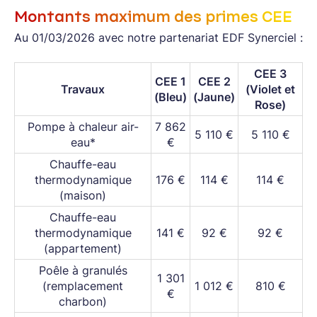
Montants maximum des primes CEE
Au 01/03/2026 avec notre partenariat EDF Synerciel :
CEE 3
CEE 1
CEE 2
Travaux
(Violet et
(Bleu)
(Jaune)
Rose)
Pompe à chaleur air-
7 862
5 110 €
5 110 €
eau*
€
Chauffe-eau
thermodynamique
176 €
114 €
114 €
(maison)
Chauffe-eau
thermodynamique
141 €
92 €
92 €
(appartement)
Poêle à granulés
1 301
(remplacement
1 012 €
810 €
€
charbon)