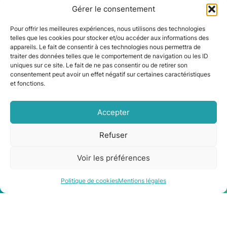
Destiné aux ménages qui accèdent difficilement au
Gérer le consentement
crédit, le Prêt Avance Rénovation permet de financer
des travaux d’économie d’énergie. Votre banque sera
Pour offrir les meilleures expériences, nous utilisons des technologies
en mesure de vous renseigner à ce sujet.
telles que les cookies pour stocker et/ou accéder aux informations des
appareils. Le fait de consentir à ces technologies nous permettra de
traiter des données telles que le comportement de navigation ou les ID
uniques sur ce site. Le fait de ne pas consentir ou de retirer son
Prêt Avance Rénovation
consentement peut avoir un effet négatif sur certaines caractéristiques
et fonctions.
Le dispositif Denormandie
Accepter
Si vous achetez un logement ancien dans une ville
(sous certaines conditions) vous pouvez profiter
Refuser
d’une réduction d’impôt si vous vous engagez à le
mettre en location. Ce dispositif vise à encourager le
Voir les préférences
propriétaire à effectuer des travaux avant
l’interdiction prochaine de la mise en location des
Être rappelé
Contact
Politique de cookies
Mentions légales
passoires thermiques. Pour en bénéficier, le montant
de travaux doit représenter au moins 25% du prix du
logement.