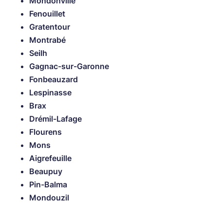
Mondonville
Fenouillet
Gratentour
Montrabé
Seilh
Gagnac-sur-Garonne
Fonbeauzard
Lespinasse
Brax
Drémil-Lafage
Flourens
Mons
Aigrefeuille
Beaupuy
Pin-Balma
Mondouzil