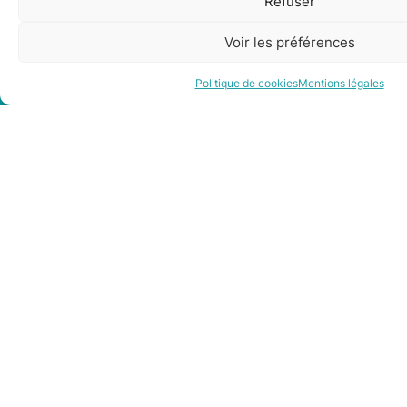
Refuser
questions
Voir les préférences
Être rappelé
Contact
Politique de cookies
Mentions légales
Qui peut bénéficier de la prime solaire de
Toulouse Métropole ?
Cette prime est-elle cumulable avec d'autres
aides ?
Comment faire la demande pour cette prime ?
Quel est le délai de traitement et comment suis-
je informé(e) de la décision ?