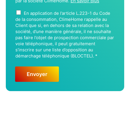
par la société ClimeHome.
En savoir plus
B
En application de l’article L.223-1 du Code
L
de la consommation, ClimeHome rappelle au
O
Client que si, en dehors de sa relation avec la
C
société, d’une manière générale, il ne souhaite
pas faire l’objet de prospection commerciale par
T
voie téléphonique, il peut gratuitement
E
s’inscrire sur une liste d’opposition au
L
démarchage téléphonique (BLOCTEL).
*
*
Envoyer