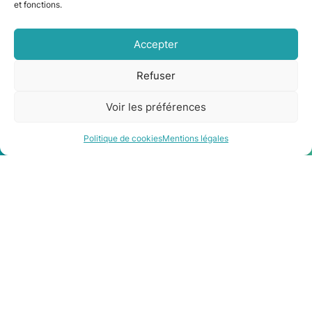
et fonctions.
E-mail
05 34 65 19 62
Accepter
13 Impasse de la Flambère
Refuser
31300 Toulouse
Voir les préférences
Être rappelé
Contact
Liens rapides
Politique de cookies
Mentions légales
Qui sommes-nous ?
Avis et témoignages
Rejoignez-nous
Demande SAV