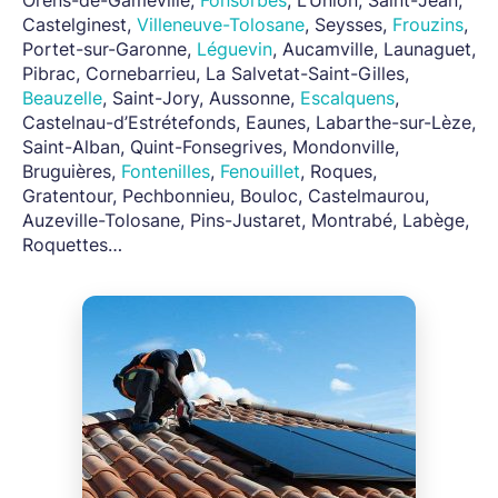
Castelginest,
Villeneuve-Tolosane
, Seysses,
Frouzins
,
Portet-sur-Garonne,
Léguevin
, Aucamville, Launaguet,
Pibrac, Cornebarrieu, La Salvetat-Saint-Gilles,
Beauzelle
, Saint-Jory, Aussonne,
Escalquens
,
Castelnau-d’Estrétefonds, Eaunes, Labarthe-sur-Lèze,
Saint-Alban, Quint-Fonsegrives, Mondonville,
Bruguières,
Fontenilles
,
Fenouillet
, Roques,
Gratentour, Pechbonnieu, Bouloc, Castelmaurou,
Auzeville-Tolosane, Pins-Justaret, Montrabé, Labège,
Roquettes…