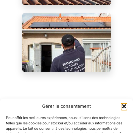
Profiter du soleil toulousain
Gérer le consentement
Des économies d’énergie durables
Pour offrir les meilleures expériences, nous utilisons des technologies
À Toulouse, l’installation de panneaux solaires est un
telles que les cookies pour stocker et/ou accéder aux informations des
investissement rentable
sur le long terme. Avec un
appareils. Le fait de consentir à ces technologies nous permettra de