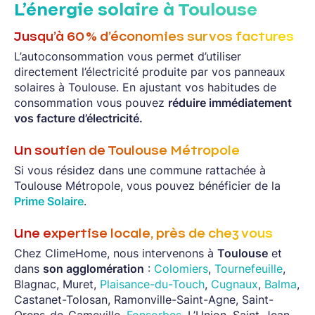
L’énergie solaire à Toulouse
Jusqu’à 60 % d’économies sur vos factures
L’autoconsommation vous permet d’utiliser
directement l’électricité produite par vos panneaux
solaires à Toulouse. En ajustant vos habitudes de
consommation vous pouvez
réduire immédiatement
vos facture d’électricité.
Un soutien de Toulouse Métropole
Si vous résidez dans une commune rattachée à
Toulouse Métropole, vous pouvez bénéficier de la
Prime Solaire
.
Une expertise locale, près de chez vous
Chez ClimeHome, nous intervenons à
Toulouse
et
dans
son agglomération
:
Colomiers
,
Tournefeuille
,
Blagnac, Muret,
Plaisance-du-Touch
,
Cugnaux
,
Balma
,
Castanet-Tolosan, Ramonville-Saint-Agne, Saint-
Orens-de-Gameville,
Fonsorbes
, L’Union, Saint-Jean,