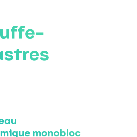
auffe-
astres
-eau
mique monobloc