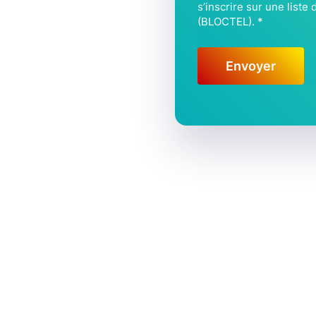
s’inscrire sur une list
T
(BLOCTEL).
*
E
L
*
Envoyer