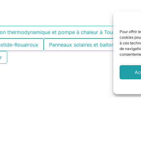
lon thermodynamique et pompe à chaleur à Toulouse
B
Pour offrir 
cookies pour
à ces techn
astide-Rouairoux
Panneaux solaires et ballon thermody
de navigatio
consentement
r
Ac
ations et les partenaires qu