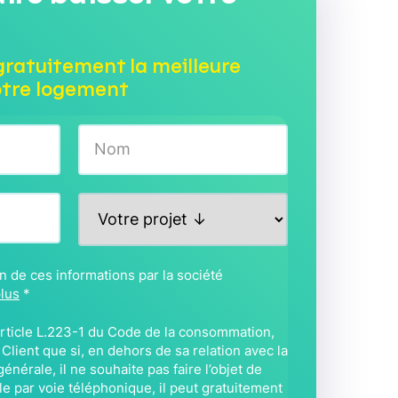
gratuitement la meilleure
otre logement
Nom
P
r
o
j
ion de ces informations par la société
e
plus
*
t
*
’article L.223-1 du Code de la consommation,
lient que si, en dehors de sa relation avec la
énérale, il ne souhaite pas faire l’objet de
 par voie téléphonique, il peut gratuitement