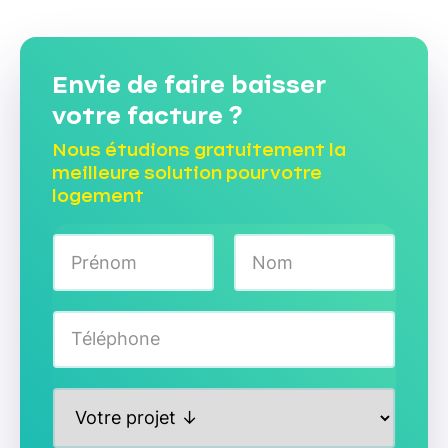
Envie de faire baisser
votre facture ?
Nous étudions gratuitement la
meilleure solution pour votre
logement
N
o
m
Prénom
Nom
*
T
é
l
é
P
p
r
h
o