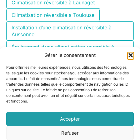
Climatisation réversible à Launaget
Climatisation réversible à Toulouse
Installation d’une climatisation réversible à
Aussonne
Équipement d’une climatisation réversible à
Manciet
Gérer le consentement
Climatisation réversible à Rieumes
Pour offrir les meilleures expériences, nous utilisons des technologies
telles que les cookies pour stocker et/ou accéder aux informations des
Installation d’une climatisation réversible à
appareils. Le fait de consentir à ces technologies nous permettra de
traiter des données telles que le comportement de navigation ou les ID
Cugnaux
uniques sur ce site. Le fait de ne pas consentir ou de retirer son
consentement peut avoir un effet négatif sur certaines caractéristiques
et fonctions.
Accepter
Refuser