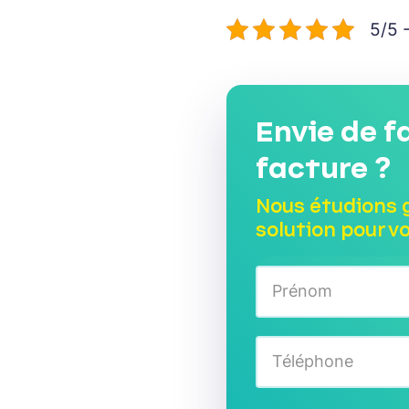
5/5 -
Envie de f
facture ?
Nous étudions 
solution pour v
N
o
m
Prénom
*
T
é
l
é