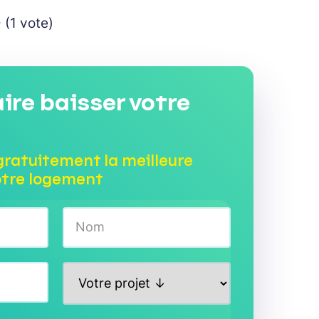
 (1 vote)
aire baisser votre
gratuitement la meilleure
otre logement
Nom
P
r
o
j