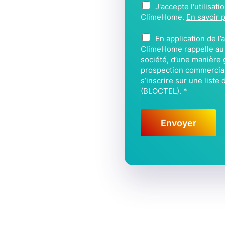
A
J'accepte l'utilisat
p
c
ClimeHome.
En savoir 
h
c
o
B
o
En application de l
n
L
r
ClimeHome rappelle au C
e
O
société, d’une manière g
d
*
C
prospection commerciale
*
s’inscrire sur une list
T
(BLOCTEL).
*
E
L
*
Envoyer