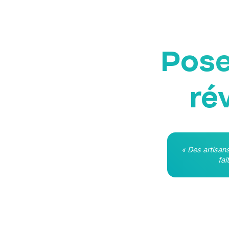
Pose
ré
« Des artisan
fai