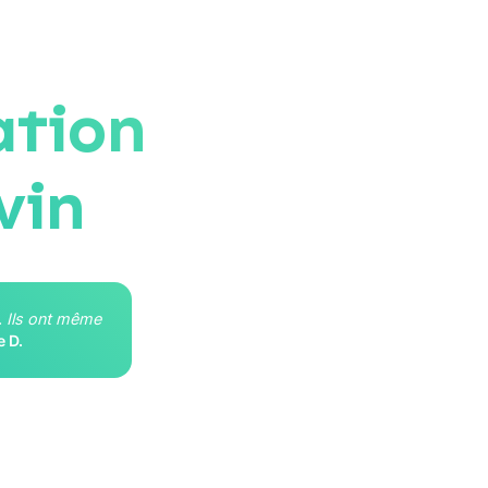
ation
vin
. Ils ont même
e D.