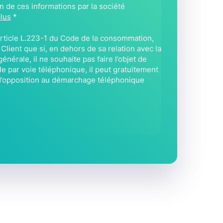
ion de ces informations par la société
e
plus
*
t
*
’article L.223-1 du Code de la consommation,
lient que si, en dehors de sa relation avec la
énérale, il ne souhaite pas faire l’objet de
 par voie téléphonique, il peut gratuitement
e d’opposition au démarchage téléphonique