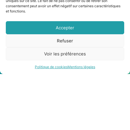
uniques sur ce site. Le fait de ne pas consentir ou de retirer son
Installation d’une climatisation réversible à
consentement peut avoir un effet négatif sur certaines caractéristiques
Cugnaux
et fonctions.
Accepter
Refuser
Voir les préférences
Être rappelé
Contact
Politique de cookies
Mentions légales
Les qualifications et les
partenaires qu’il vous
faut