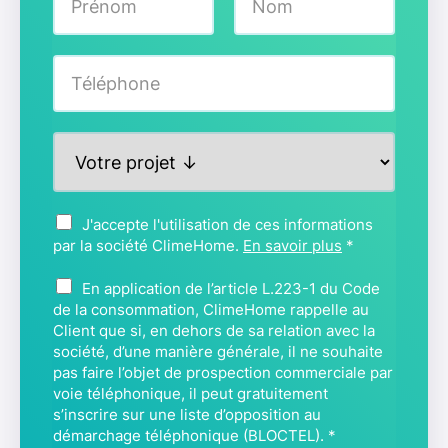
o
m
Prénom
Nom
*
T
é
l
é
P
p
r
h
o
o
j
n
A
J'accepte l'utilisation de ces informations
e
e
c
par la société ClimeHome.
En savoir plus
*
t
*
c
*
B
o
En application de l’article L.223-1 du Code
L
r
de la consommation, ClimeHome rappelle au
O
Client que si, en dehors de sa relation avec la
d
C
société, d’une manière générale, il ne souhaite
*
pas faire l’objet de prospection commerciale par
T
voie téléphonique, il peut gratuitement
E
s’inscrire sur une liste d’opposition au
L
démarchage téléphonique (BLOCTEL).
*
*