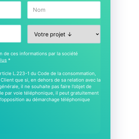
Nom
P
r
o
j
ion de ces informations par la société
e
plus
*
t
*
’article L.223-1 du Code de la consommation,
lient que si, en dehors de sa relation avec la
énérale, il ne souhaite pas faire l’objet de
 par voie téléphonique, il peut gratuitement
e d’opposition au démarchage téléphonique