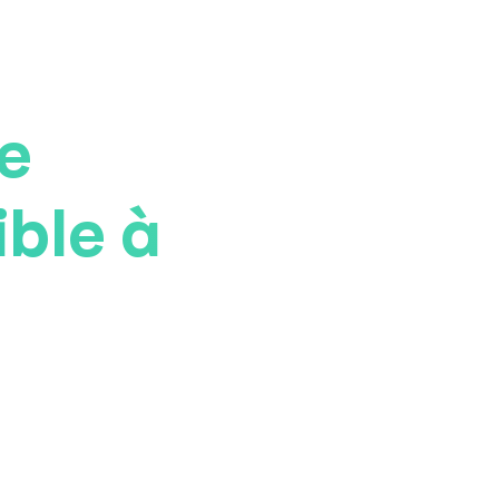
ne
ible à