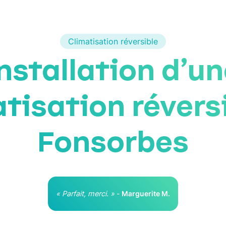
Climatisation réversible
nstallation d’u
tisation révers
Fonsorbes
« Parfait, merci. »
-
Marguerite M.