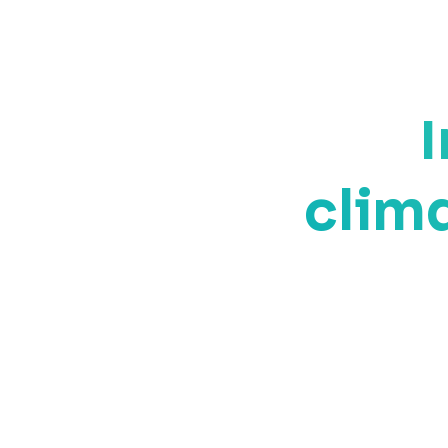
I
clima