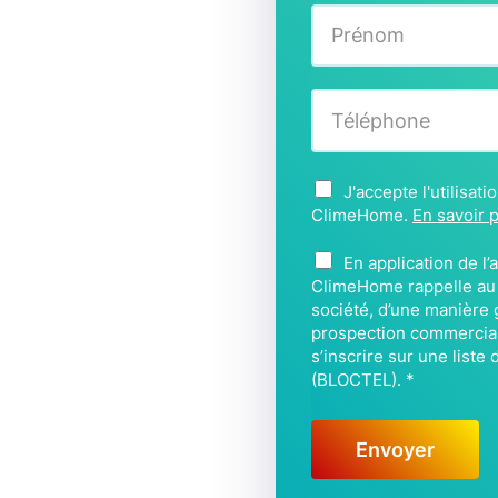
N
o
m
Prénom
*
T
é
l
é
A
J'accepte l'utilisat
p
c
ClimeHome.
En savoir 
h
c
o
B
o
En application de l
n
L
r
ClimeHome rappelle au C
e
O
société, d’une manière g
d
*
C
prospection commerciale
*
s’inscrire sur une list
T
(BLOCTEL).
*
E
L
*
Envoyer