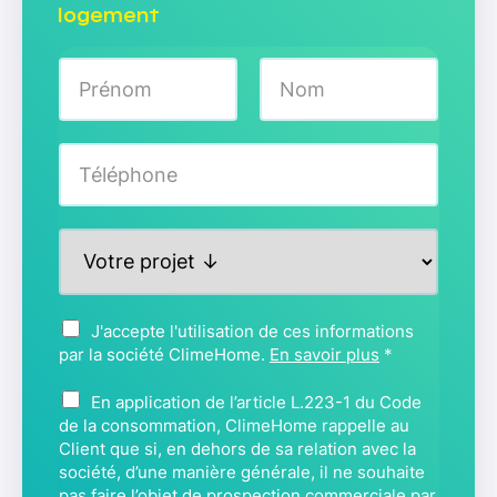
logement
N
o
m
Prénom
Nom
*
T
é
l
é
P
p
r
h
o
o
j
n
A
J'accepte l'utilisation de ces informations
e
e
c
par la société ClimeHome.
En savoir plus
*
t
*
c
*
B
o
En application de l’article L.223-1 du Code
L
r
de la consommation, ClimeHome rappelle au
O
Client que si, en dehors de sa relation avec la
d
C
société, d’une manière générale, il ne souhaite
*
pas faire l’objet de prospection commerciale par
T