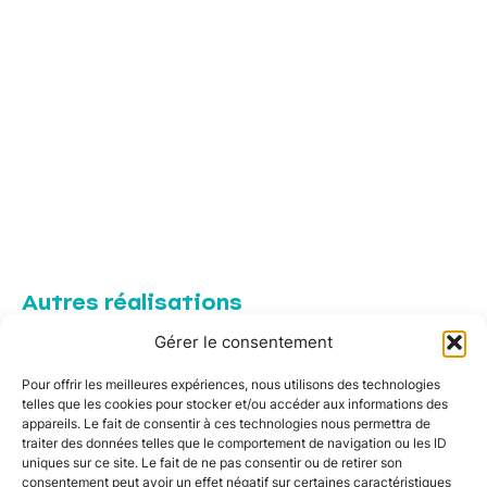
Autres réalisations
Gérer le consentement
Pose de panneaux solaires à Donneville
Pour offrir les meilleures expériences, nous utilisons des technologies
Installation de panneaux solaires à Le Cabanial
telles que les cookies pour stocker et/ou accéder aux informations des
appareils. Le fait de consentir à ces technologies nous permettra de
Pose de panneaux solaires dans le Gers à
traiter des données telles que le comportement de navigation ou les ID
uniques sur ce site. Le fait de ne pas consentir ou de retirer son
Monferran-Savès
consentement peut avoir un effet négatif sur certaines caractéristiques