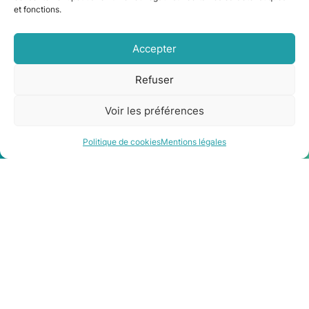
et fonctions.
Panneaux solaires à Toulouse par ClimeHome
Panneaux solaires installés à Colomiers
Accepter
Pose d’une pergola solaire entre Carcassonne et
Refuser
Narbonne
Voir les préférences
Être rappelé
Contact
Politique de cookies
Mentions légales
Les qualifications et les
partenaires qu’il vous