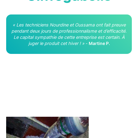
« Les techniciens Nourdine et Oussama ont fait preuve
pendant deux jours de professionnalisme et d’efficacité.
Le capital sympathie de cette entreprise est certain. À
juger le produit cet hiver ! »
-
Martine P.