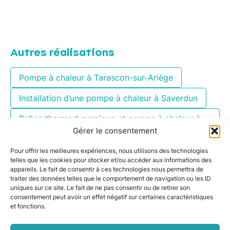
Autres réalisations
Pompe à chaleur à Tarascon-sur-Ariège
Installation d’une pompe à chaleur à Saverdun
Ballon thermodynamique et pompe à chaleur à
Toulouse
Gérer le consentement
Pompe à chaleur air-eau dans l’Ariège
Pour offrir les meilleures expériences, nous utilisons des technologies
telles que les cookies pour stocker et/ou accéder aux informations des
appareils. Le fait de consentir à ces technologies nous permettra de
Pompe à chaleur air-eau à Plaisance-du-Touch
traiter des données telles que le comportement de navigation ou les ID
uniques sur ce site. Le fait de ne pas consentir ou de retirer son
Pompe à chaleur air-eau à Portet-sur-Garonne
consentement peut avoir un effet négatif sur certaines caractéristiques
et fonctions.