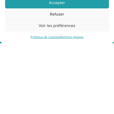
Accepter
Refuser
Voir les préférences
Être rappelé
Contact
Politique de cookies
Mentions légales
Les qualifications et les
partenaires qu’il vous
faut