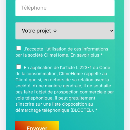
T
é
l
é
P
p
r
h
o
o
j
n
A
J'accepte l'utilisation de ces informations
e
e
c
par la société ClimeHome.
En savoir plus
*
t
*
c
*
B
o
En application de l’article L.223-1 du Code
L
r
de la consommation, ClimeHome rappelle au
O
Client que si, en dehors de sa relation avec la
d
C
société, d’une manière générale, il ne souhaite
*
pas faire l’objet de prospection commerciale par
T
voie téléphonique, il peut gratuitement
E
s’inscrire sur une liste d’opposition au
L
démarchage téléphonique (BLOCTEL).
*
*
Envoyer