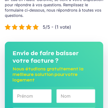
pour répondre à vos questions. Remplissez le
formulaire ci-dessous, nous répondrons à toutes vos
questions.
5/5 - (1 vote)
Envie de faire baisser
votre facture ?
Nous étudions gratuitement la
meilleure solution pour votre
logement
N
o
m
Prénom
Nom
*