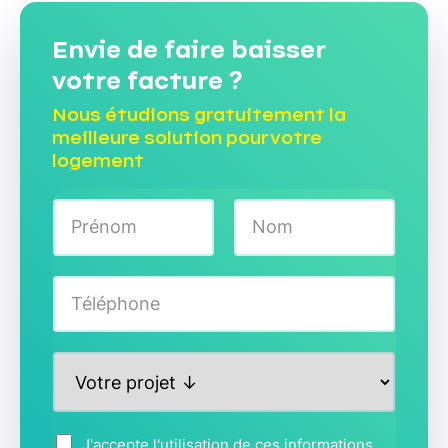
Envie de faire baisser
votre facture ?
Nous étudions gratuitement la
meilleure solution pour votre
logement
N
o
m
Prénom
Nom
*
T
é
l
é
P
p
r
h
o
o
j
n
A
J'accepte l'utilisation de ces informations