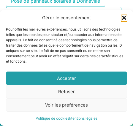
Pose de panneaux solaires à Donneville
Installation de panneaux solaires à Le Cabanial
Gérer le consentement
Pose de panneaux solaires dans le Gers à
Pour offrir les meilleures expériences, nous utilisons des technologies
Monferran-Savès
telles que les cookies pour stocker et/ou accéder aux informations des
appareils. Le fait de consentir à ces technologies nous permettra de
Pose de panneaux solaires dans le Gers à
traiter des données telles que le comportement de navigation ou les ID
Monferran-Savès
uniques sur ce site. Le fait de ne pas consentir ou de retirer son
consentement peut avoir un effet négatif sur certaines caractéristiques
Panneaux solaires à Toulouse par ClimeHome
et fonctions.
Panneaux solaires installés à Colomiers
Accepter
Refuser
Voir les préférences
Être rappelé
Contact
Politique de cookies
Mentions légales