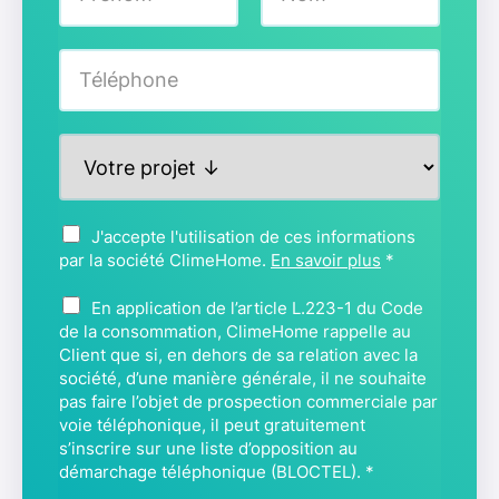
m
Prénom
Nom
*
T
é
l
é
P
p
r
h
o
o
j
n
A
J'accepte l'utilisation de ces informations
e
e
c
par la société ClimeHome.
En savoir plus
*
t
*
c
*
B
o
En application de l’article L.223-1 du Code
L
r
de la consommation, ClimeHome rappelle au
O
Client que si, en dehors de sa relation avec la
d
C
société, d’une manière générale, il ne souhaite
*
pas faire l’objet de prospection commerciale par
T
voie téléphonique, il peut gratuitement
E
s’inscrire sur une liste d’opposition au
L
démarchage téléphonique (BLOCTEL).
*
*