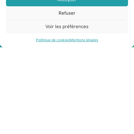
Panneaux solaires installés à Colomiers
Refuser
Voir les préférences
Être rappelé
Contact
Politique de cookies
Mentions légales
Les qualifications et les
partenaires qu’il vous
faut