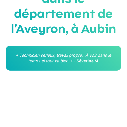
département de
l’Aveyron, à Aubin
« Technicien sérieux, travail propre. À voir dans le
temps si tout va bien. »
-
Séverine M.