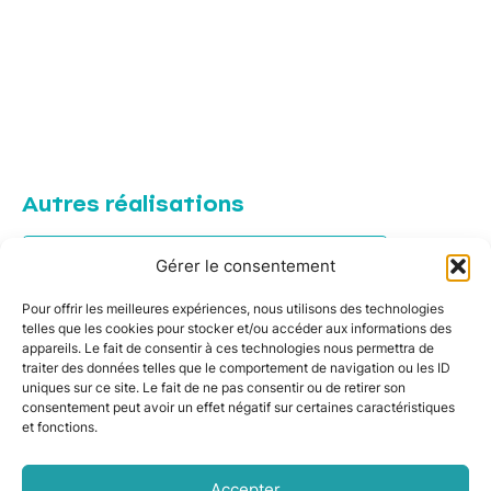
Autres réalisations
Pose de panneaux solaires à Donneville
Gérer le consentement
Installation de panneaux solaires à Le Cabanial
Pour offrir les meilleures expériences, nous utilisons des technologies
telles que les cookies pour stocker et/ou accéder aux informations des
Pose de panneaux solaires dans le Gers à
appareils. Le fait de consentir à ces technologies nous permettra de
Monferran-Savès
traiter des données telles que le comportement de navigation ou les ID
uniques sur ce site. Le fait de ne pas consentir ou de retirer son
consentement peut avoir un effet négatif sur certaines caractéristiques
Pose de panneaux solaires dans le Gers à
et fonctions.
Monferran-Savès
Panneaux solaires à Toulouse par ClimeHome
Accepter