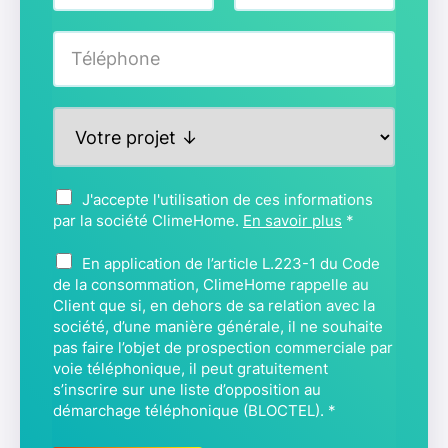
m
Prénom
Nom
*
T
é
l
é
P
p
r
h
o
o
j
n
A
J'accepte l'utilisation de ces informations
e
e
c
par la société ClimeHome.
En savoir plus
*
t
*
c
*
B
o
En application de l’article L.223-1 du Code
L
r
de la consommation, ClimeHome rappelle au
O
Client que si, en dehors de sa relation avec la
d
C
société, d’une manière générale, il ne souhaite
*
pas faire l’objet de prospection commerciale par
T
voie téléphonique, il peut gratuitement
E
s’inscrire sur une liste d’opposition au
L
démarchage téléphonique (BLOCTEL).
*
*