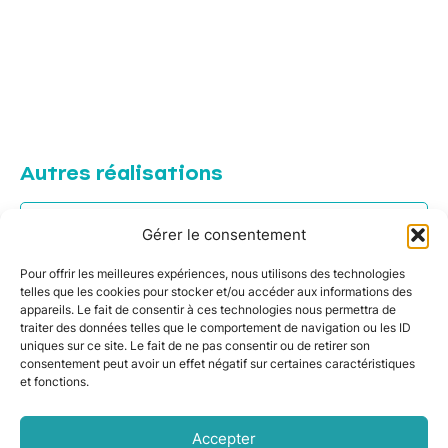
Autres réalisations
Installation d’un poêle à granulés près de
Gérer le consentement
Toulouse
Pour offrir les meilleures expériences, nous utilisons des technologies
Poêle à granulés à Fontenilles, près de Toulouse
telles que les cookies pour stocker et/ou accéder aux informations des
appareils. Le fait de consentir à ces technologies nous permettra de
Poêle à granulés près de Toulouse, à Gagnac-
traiter des données telles que le comportement de navigation ou les ID
sur-Garonne
uniques sur ce site. Le fait de ne pas consentir ou de retirer son
consentement peut avoir un effet négatif sur certaines caractéristiques
et fonctions.
Poêle à granulés près de Toulouse à Sainte-Foy-
de-Peyrolières
Accepter
Installation d’un poêle à granulés à côté de