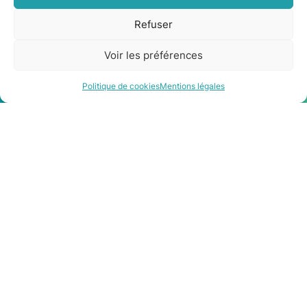
Toulouse, à Lherm
Refuser
Voir les préférences
Être rappelé
Contact
Politique de cookies
Mentions légales
Les qualifications et les
partenaires qu’il vous
faut