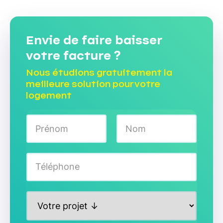
Envie de faire baisser
votre facture ?
Nous étudions gratuitement la
meilleure solution pour votre
logement
N
o
m
Prénom
Nom
*
T
é
l
é
P
p
r
h
o