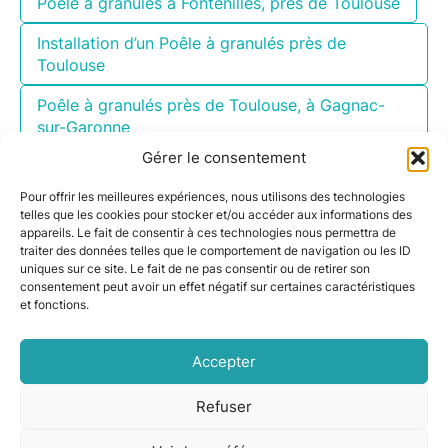
Poêle à granulés à Fontenilles, près de Toulouse
Installation d’un Poêle à granulés près de
Toulouse
Poêle à granulés près de Toulouse, à Gagnac-
sur-Garonne
Gérer le consentement
Poêle à granulés près de Toulouse à Sainte-Foy-
de-Peyrolières
Pour offrir les meilleures expériences, nous utilisons des technologies
telles que les cookies pour stocker et/ou accéder aux informations des
Installation d’un poêle à granulés à côté de
appareils. Le fait de consentir à ces technologies nous permettra de
Toulouse, à Lherm
traiter des données telles que le comportement de navigation ou les ID
uniques sur ce site. Le fait de ne pas consentir ou de retirer son
consentement peut avoir un effet négatif sur certaines caractéristiques
et fonctions.
Accepter
Refuser